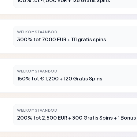
100% tot 4,000 EUR + 125 Gratis Spins
WELKOMSTAANBOD
300% tot 7000 EUR + 111 gratis spins
WELKOMSTAANBOD
150% tot € 1,200 + 120 Gratis Spins
WELKOMSTAANBOD
200% tot 2,500 EUR + 300 Gratis Spins + 1 Bonus