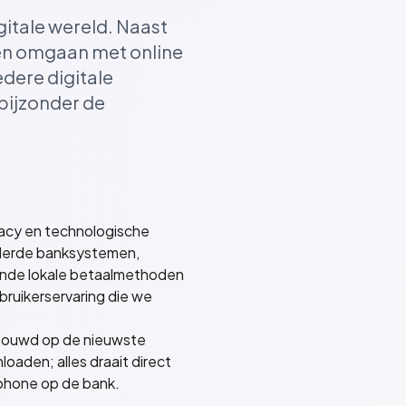
igitale wereld. Naast
ten omgaan met online
dere digitale
 bijzonder de
rivacy en technologische
ouderde banksystemen,
ende lokale betaalmethoden
bruikerservaring die we
gebouwd op de nieuwste
oaden; alles draait direct
tphone op de bank.