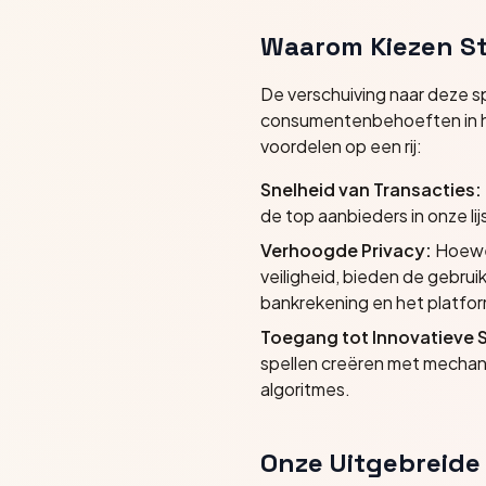
Waarom Kiezen St
De verschuiving naar deze sp
consumentenbehoeften in het
voordelen op een rij:
Snelheid van Transacties:
de top aanbieders in onze li
Verhoogde Privacy:
Hoewel
veiligheid, bieden de gebrui
bankrekening en het platfor
Toegang tot Innovatieve S
spellen creëren met mechani
algoritmes.
Onze Uitgebreide