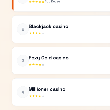
★★★★★
Top Keuze
Blackjack casino
2
★★★★
★
Foxy Gold casino
3
★★★★
★
Millioner casino
4
★★★★
★