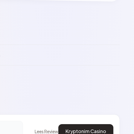
n
Kryptonim Casino
Lees Review