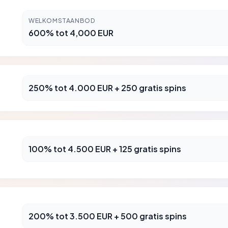
WELKOMSTAANBOD
600% tot 4,000 EUR
250% tot 4.000 EUR + 250 gratis spins
100% tot 4.500 EUR + 125 gratis spins
200% tot 3.500 EUR + 500 gratis spins