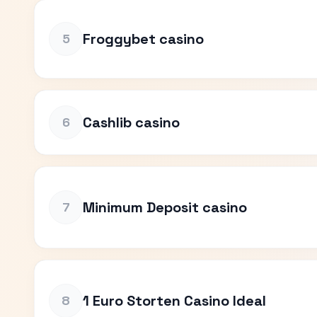
Froggybet casino
5
Cashlib casino
6
Minimum Deposit casino
7
1 Euro Storten Casino Ideal
8