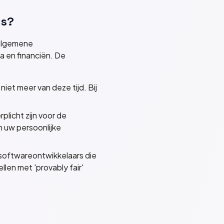
ms?
r algemene
a en financiën. De
niet meer van deze tijd. Bij
licht zijn voor de
n uw persoonlijke
softwareontwikkelaars die
len met 'provably fair'