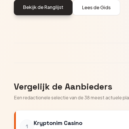
Bekijk de Ranglijst
Lees de Gids
Vergelijk de Aanbieders
Een redactionele selectie van de 38 meest actuele pl
Kryptonim Casino
1