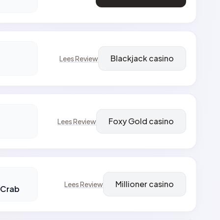
Blackjack casino
Lees Review
Foxy Gold casino
Lees Review
Millioner casino
Lees Review
 Crab