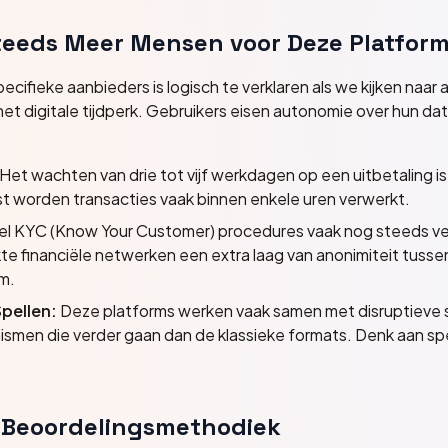
eeds Meer Mensen voor Deze Platfor
ecifieke aanbieders is logisch te verklaren als we kijken naa
 digitale tijdperk. Gebruikers eisen autonomie over hun dat
Het wachten van drie tot vijf werkdagen op een uitbetaling is 
jst worden transacties vaak binnen enkele uren verwerkt.
 KYC (Know Your Customer) procedures vaak nog steeds verp
kte financiële netwerken een extra laag van anonimiteit tusse
m.
pellen:
Deze platforms werken vaak samen met disruptieve 
smen die verder gaan dan de klassieke formats. Denk aan spel
 Beoordelingsmethodiek