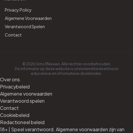
Privacy Policy
Algemene Voorwaarden
Verantwoord Spelen
Contact
© 2026 Sims3Nieuws. Alle rechten voorbehouden.
De informatie op deze website is uitsluitend bedoeld voor
educatieve en informatieve doeleinden.
Over ons
Privacybeleid
Algemene voorwaarden
Verantwoord spelen
Contact
Cookiebeleid
Redactioneel beleid
18+ | Speel verantwoord. Algemene voorwaarden zijn van