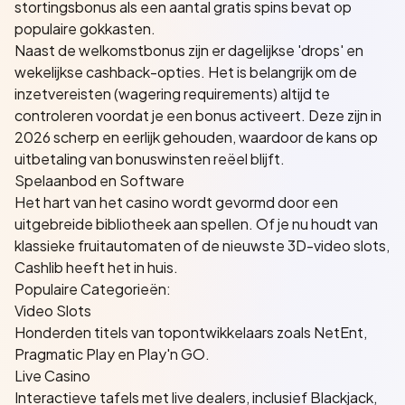
stortingsbonus als een aantal gratis spins bevat op
populaire gokkasten.
Naast de welkomstbonus zijn er dagelijkse 'drops' en
wekelijkse cashback-opties. Het is belangrijk om de
inzetvereisten (wagering requirements) altijd te
controleren voordat je een bonus activeert. Deze zijn in
2026 scherp en eerlijk gehouden, waardoor de kans op
uitbetaling van bonuswinsten reëel blijft.
Spelaanbod en Software
Het hart van het casino wordt gevormd door een
uitgebreide bibliotheek aan spellen. Of je nu houdt van
klassieke fruitautomaten of de nieuwste 3D-video slots,
Cashlib heeft het in huis.
Populaire Categorieën:
Video Slots
Honderden titels van topontwikkelaars zoals NetEnt,
Pragmatic Play en Play'n GO.
Live Casino
Interactieve tafels met live dealers, inclusief Blackjack,