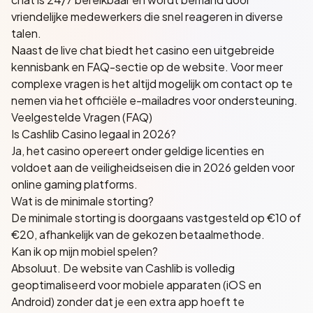
vriendelijke medewerkers die snel reageren in diverse
talen.
Naast de live chat biedt het casino een uitgebreide
kennisbank en FAQ-sectie op de website. Voor meer
complexe vragen is het altijd mogelijk om contact op te
nemen via het officiële e-mailadres voor ondersteuning.
Veelgestelde Vragen (FAQ)
Is Cashlib Casino legaal in 2026?
Ja, het casino opereert onder geldige licenties en
voldoet aan de veiligheidseisen die in 2026 gelden voor
online gaming platforms.
Wat is de minimale storting?
De minimale storting is doorgaans vastgesteld op €10 of
€20, afhankelijk van de gekozen betaalmethode.
Kan ik op mijn mobiel spelen?
Absoluut. De website van Cashlib is volledig
geoptimaliseerd voor mobiele apparaten (iOS en
Android) zonder dat je een extra app hoeft te