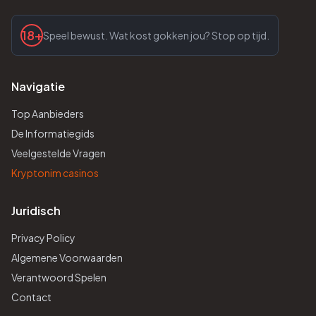
18+
Speel bewust. Wat kost gokken jou? Stop op tijd.
Navigatie
Top Aanbieders
De Informatiegids
Veelgestelde Vragen
Kryptonim casinos
Juridisch
Privacy Policy
Algemene Voorwaarden
Verantwoord Spelen
Contact