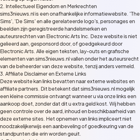
2. Intellectueel Eigendom en Merkrechten
sims3nieuws.nl is een onafhankelijke informatiewebsite. 'The
Sims', 'De Sims' en alle gerelateerde logo's, personages en
beelden zijn geregistreerde handelsmerken en
auteursrechten van Electronic Arts Inc. Deze website is niet
gelieerd aan, gesponsord door, of goedgekeurd door
Electronic Arts. Alle eigen teksten, lay-outs en grafische
elementen van sims3nieuws.nl vallen onder het auteursrecht
van de beheerder van deze website, tenzij anders vermeld.
3. Affiliate Disclaimer en Externe Links
Deze website kan links bevatten naar externe websites en
affiliate partners. Dit betekent dat sims3nieuws.nl mogelijk
een kleine commissie ontvangt wanneer u via onze links een
aankoop doet, zonder dat dit u extra geld kost. Wij hebben
geen controle over de aard, inhoud en beschikbaarheid van
deze externe sites. Het opnemen van links impliceert niet
noodzakelijkerwijs een aanbeveling of goedkeuring van de
standpunten die erin worden geuit.