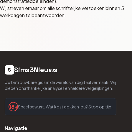
demonstratiedoeleinden).
Wij streven ernaar om alle schriftelijke verzoeken binnen 5
werkdagen te beantwoorden.
Sims3Nieuws
S
Uw betrouwbare gids in de wereld van digitaal vermaak. Wij
bieden onafhankelijke analyses en heldere vergelijkingen.
18+
Speel bewust. Wat kost gokken jou? Stop op tijd.
Navigatie