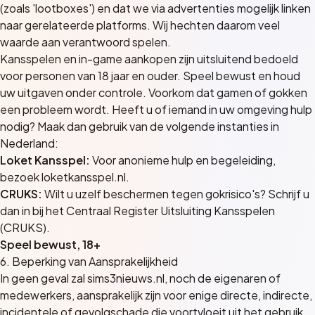
(zoals 'lootboxes') en dat we via advertenties mogelijk linken
naar gerelateerde platforms. Wij hechten daarom veel
waarde aan verantwoord spelen.
Kansspelen en in-game aankopen zijn uitsluitend bedoeld
voor personen van 18 jaar en ouder. Speel bewust en houd
uw uitgaven onder controle. Voorkom dat gamen of gokken
een probleem wordt. Heeft u of iemand in uw omgeving hulp
nodig? Maak dan gebruik van de volgende instanties in
Nederland:
Loket Kansspel:
Voor anonieme hulp en begeleiding,
bezoek
loketkansspel.nl
.
CRUKS:
Wilt u uzelf beschermen tegen gokrisico's? Schrijf u
dan in bij het Centraal Register Uitsluiting Kansspelen
(CRUKS).
Speel bewust, 18+
6. Beperking van Aansprakelijkheid
In geen geval zal sims3nieuws.nl, noch de eigenaren of
medewerkers, aansprakelijk zijn voor enige directe, indirecte,
incidentele of gevolgschade die voortvloeit uit het gebruik