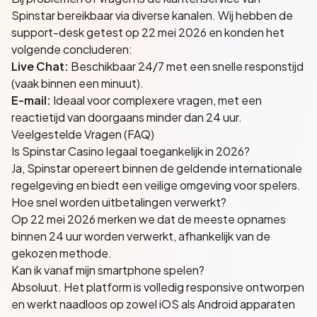
Spinstar bereikbaar via diverse kanalen. Wij hebben de
support-desk getest op 22 mei 2026 en konden het
volgende concluderen:
Live Chat:
Beschikbaar 24/7 met een snelle responstijd
(vaak binnen een minuut).
E-mail:
Ideaal voor complexere vragen, met een
reactietijd van doorgaans minder dan 24 uur.
Veelgestelde Vragen (FAQ)
Is Spinstar Casino legaal toegankelijk in 2026?
Ja, Spinstar opereert binnen de geldende internationale
regelgeving en biedt een veilige omgeving voor spelers.
Hoe snel worden uitbetalingen verwerkt?
Op 22 mei 2026 merken we dat de meeste opnames
binnen 24 uur worden verwerkt, afhankelijk van de
gekozen methode.
Kan ik vanaf mijn smartphone spelen?
Absoluut. Het platform is volledig responsive ontworpen
en werkt naadloos op zowel iOS als Android apparaten