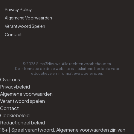
Privacy Policy
Algemene Voorwaarden
Verantwoord Spelen
Contact
© 2026 Sims3Nieuws. Alle rechten voorbehouden.
De informatie op deze website is uitsluitend bedoeld voor
educatieve en informatieve doeleinden.
Over ons
Privacybeleid
Algemene voorwaarden
Verantwoord spelen
Contact
Cookiebeleid
Redactioneel beleid
18+ | Speel verantwoord. Algemene voorwaarden zijn van