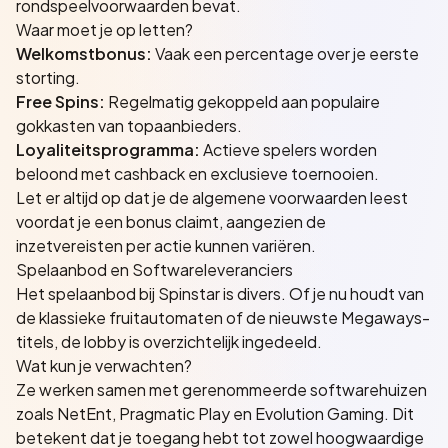
rondspeelvoorwaarden bevat.
Waar moet je op letten?
Welkomstbonus:
Vaak een percentage over je eerste
storting.
Free Spins:
Regelmatig gekoppeld aan populaire
gokkasten van topaanbieders.
Loyaliteitsprogramma:
Actieve spelers worden
beloond met cashback en exclusieve toernooien.
Let er altijd op dat je de algemene voorwaarden leest
voordat je een bonus claimt, aangezien de
inzetvereisten per actie kunnen variëren.
Spelaanbod en Softwareleveranciers
Het spelaanbod bij Spinstar is divers. Of je nu houdt van
de klassieke fruitautomaten of de nieuwste Megaways-
titels, de lobby is overzichtelijk ingedeeld.
Wat kun je verwachten?
Ze werken samen met gerenommeerde softwarehuizen
zoals NetEnt, Pragmatic Play en Evolution Gaming. Dit
betekent dat je toegang hebt tot zowel hoogwaardige