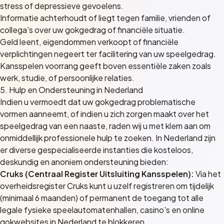
stress of depressieve gevoelens.
Informatie achterhoudt of liegt tegen familie, vrienden of
collega's over uw gokgedrag of financiële situatie.
Geld leent, eigendommen verkoopt of financiële
verplichtingen negeert ter facilitering van uw speelgedrag.
Kansspelen voorrang geeft boven essentiële zaken zoals
werk, studie, of persoonlijke relaties.
5. Hulp en Ondersteuning in Nederland
Indien u vermoedt dat uw gokgedrag problematische
vormen aanneemt, of indien u zich zorgen maakt over het
speelgedrag van een naaste, raden wij u met klem aan om
onmiddellijk professionele hulp te zoeken. In Nederland zijn
er diverse gespecialiseerde instanties die kosteloos,
deskundig en anoniem ondersteuning bieden:
Cruks (Centraal Register Uitsluiting Kansspelen):
Via het
overheidsregister Cruks kunt u uzelf registreren om tijdelijk
(minimaal 6 maanden) of permanent de toegang tot alle
legale fysieke speelautomatenhallen, casino's en online
gokwebsites in Nederland te blokkeren.