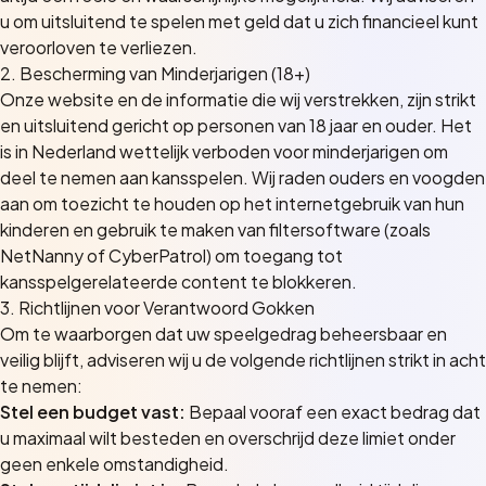
u om uitsluitend te spelen met geld dat u zich financieel kunt
veroorloven te verliezen.
2. Bescherming van Minderjarigen (18+)
Onze website en de informatie die wij verstrekken, zijn strikt
en uitsluitend gericht op personen van 18 jaar en ouder. Het
is in Nederland wettelijk verboden voor minderjarigen om
deel te nemen aan kansspelen. Wij raden ouders en voogden
aan om toezicht te houden op het internetgebruik van hun
kinderen en gebruik te maken van filtersoftware (zoals
NetNanny of CyberPatrol) om toegang tot
kansspelgerelateerde content te blokkeren.
3. Richtlijnen voor Verantwoord Gokken
Om te waarborgen dat uw speelgedrag beheersbaar en
veilig blijft, adviseren wij u de volgende richtlijnen strikt in acht
te nemen:
Stel een budget vast:
Bepaal vooraf een exact bedrag dat
u maximaal wilt besteden en overschrijd deze limiet onder
geen enkele omstandigheid.