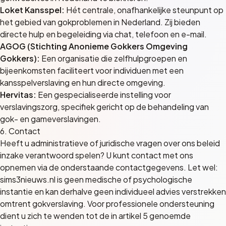
Loket Kansspel:
Hét centrale, onafhankelijke steunpunt op
het gebied van gokproblemen in Nederland. Zij bieden
directe hulp en begeleiding via chat, telefoon en e-mail.
AGOG (Stichting Anonieme Gokkers Omgeving
Gokkers):
Een organisatie die zelfhulpgroepen en
bijeenkomsten faciliteert voor individuen met een
kansspelverslaving en hun directe omgeving.
Hervitas:
Een gespecialiseerde instelling voor
verslavingszorg, specifiek gericht op de behandeling van
gok- en gameverslavingen.
6. Contact
Heeft u administratieve of juridische vragen over ons beleid
inzake verantwoord spelen? U kunt contact met ons
opnemen via de onderstaande contactgegevens. Let wel:
sims3nieuws.nl is geen medische of psychologische
instantie en kan derhalve geen individueel advies verstrekken
omtrent gokverslaving. Voor professionele ondersteuning
dient u zich te wenden tot de in artikel 5 genoemde