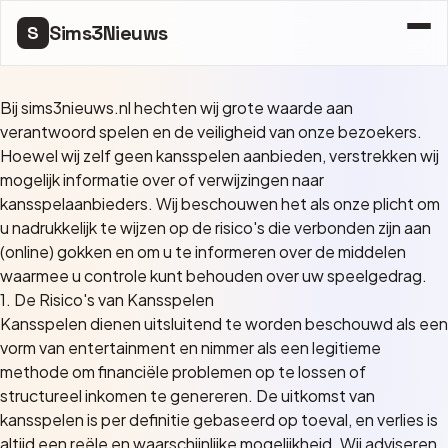
Sims3Nieuws
S
Bij sims3nieuws.nl hechten wij grote waarde aan
verantwoord spelen en de veiligheid van onze bezoekers.
Hoewel wij zelf geen kansspelen aanbieden, verstrekken wij
mogelijk informatie over of verwijzingen naar
kansspelaanbieders. Wij beschouwen het als onze plicht om
u nadrukkelijk te wijzen op de risico's die verbonden zijn aan
(online) gokken en om u te informeren over de middelen
waarmee u controle kunt behouden over uw speelgedrag.
1. De Risico's van Kansspelen
Kansspelen dienen uitsluitend te worden beschouwd als een
vorm van entertainment en nimmer als een legitieme
methode om financiële problemen op te lossen of
structureel inkomen te genereren. De uitkomst van
kansspelen is per definitie gebaseerd op toeval, en verlies is
altijd een reële en waarschijnlijke mogelijkheid. Wij adviseren