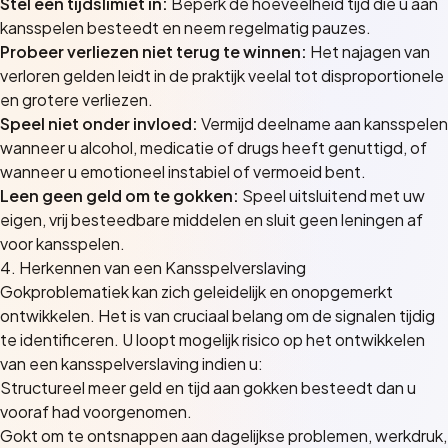
Stel een tijdslimiet in:
Beperk de hoeveelheid tijd die u aan
kansspelen besteedt en neem regelmatig pauzes.
Probeer verliezen niet terug te winnen:
Het najagen van
verloren gelden leidt in de praktijk veelal tot disproportionele
en grotere verliezen.
Speel niet onder invloed:
Vermijd deelname aan kansspelen
wanneer u alcohol, medicatie of drugs heeft genuttigd, of
wanneer u emotioneel instabiel of vermoeid bent.
Leen geen geld om te gokken:
Speel uitsluitend met uw
eigen, vrij besteedbare middelen en sluit geen leningen af
voor kansspelen.
4. Herkennen van een Kansspelverslaving
Gokproblematiek kan zich geleidelijk en onopgemerkt
ontwikkelen. Het is van cruciaal belang om de signalen tijdig
te identificeren. U loopt mogelijk risico op het ontwikkelen
van een kansspelverslaving indien u:
Structureel meer geld en tijd aan gokken besteedt dan u
vooraf had voorgenomen.
Gokt om te ontsnappen aan dagelijkse problemen, werkdruk,